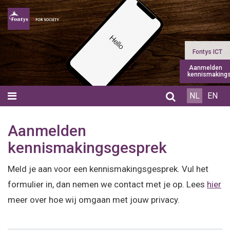
Home
Fontys ICT
Aanmelden
kennismaking
Agenda
NL
EN
Aanbod
Aanmelden
Videos
kennismakingsgesprek
Medewerkers
Meld je aan voor een kennismakingsgesprek. Vul het
Studiecoaches
formulier in, dan nemen we contact met je op. Lees
hier
meer over hoe wij omgaan met jouw privacy.
Succesverhalen